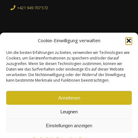
+421 949 707 572
Cookie-Einwilligung verwalten
Datenschutz-Bestimmungen
Um die besten Erfahrungen zu bieten, verwenden wir Technologien wie
Die Karriere
Cookies, um Geräteinformationen zu speichern und/oder darauf
Cookie Policy (EU)
zuzugreifen.
Wenn Sie diesen Technologien zustimmen, können wir
Daten wie das Surfverhalten oder eindeutige IDs auf dieser Website
verarbeiten.
Die Nichteinwilligung oder der Widerruf der Einwilligung
kann bestimmte Merkmale und Funktionen beeinträchtigen.
Annehmen
facebook
linkedin
Leugnen
Einstellungen anzeigen