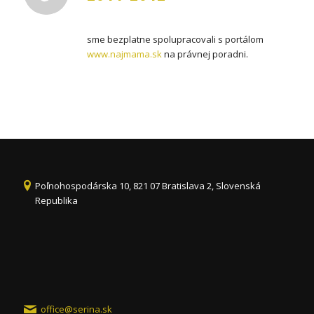
sme bezplatne spolupracovali s portálom
www.najmama.sk
na právnej poradni.
Poľnohospodárska 10, 821 07 Bratislava 2, Slovenská
Republika
office@serina.sk