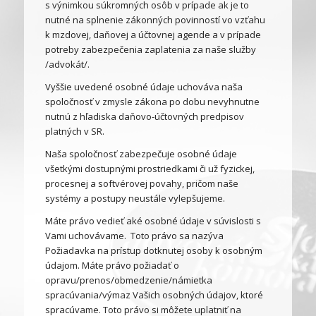
s výnimkou súkromných osôb v prípade ak je to
nutné na splnenie zákonných povinností vo vzťahu
k mzdovej, daňovej a účtovnej agende a v prípade
potreby zabezpečenia zaplatenia za naše služby
/advokát/.
Vyššie uvedené osobné údaje uchováva naša
spoločnosť v zmysle zákona po dobu nevyhnutne
nutnú z hľadiska daňovo-účtovných predpisov
platných v SR.
Naša spoločnosť zabezpečuje osobné údaje
všetkými dostupnými prostriedkami či už fyzickej,
procesnej a softvérovej povahy, pričom naše
systémy a postupy neustále vylepšujeme.
Máte právo vedieť aké osobné údaje v súvislosti s
Vami uchovávame. Toto právo sa nazýva
Požiadavka na prístup dotknutej osoby k osobným
údajom. Máte právo požiadať o
opravu/prenos/obmedzenie/námietka
spracúvania/výmaz Vašich osobných údajov, ktoré
spracúvame. Toto právo si môžete uplatniť na