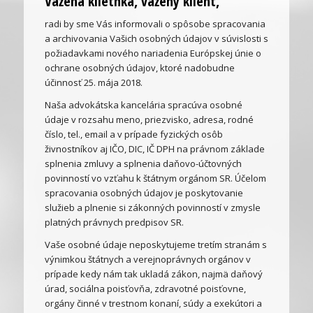
Vážená klietnka, vážený klient,
radi by sme Vás informovali o spôsobe spracovania
a archivovania Vašich osobných údajov v súvislosti s
požiadavkami nového nariadenia Európskej únie o
ochrane osobných údajov, ktoré nadobudne
účinnosť 25. mája 2018.
Naša advokátska kancelária spracúva osobné
údaje v rozsahu meno, priezvisko, adresa, rodné
číslo, tel., email a v prípade fyzických osôb
živnostníkov aj IČO, DIC, IČ DPH na právnom základe
splnenia zmluvy a splnenia daňovo-účtovných
povinností vo vzťahu k štátnym orgánom SR. Účelom
spracovania osobných údajov je poskytovanie
služieb a plnenie si zákonných povinností v zmysle
platných právnych predpisov SR.
Vaše osobné údaje neposkytujeme tretím stranám s
výnimkou štátnych a verejnoprávnych orgánov v
prípade kedy nám tak ukladá zákon, najmä daňový
úrad, sociálna poisťovňa, zdravotné poisťovne,
orgány činné v trestnom konaní, súdy a exekútori a