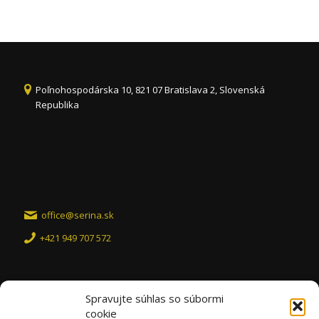
Poľnohospodárska 10, 821 07 Bratislava 2, Slovenská
Republika
office@serina.sk
+421 949 707 572
Spravujte súhlas so súbormi
cookie