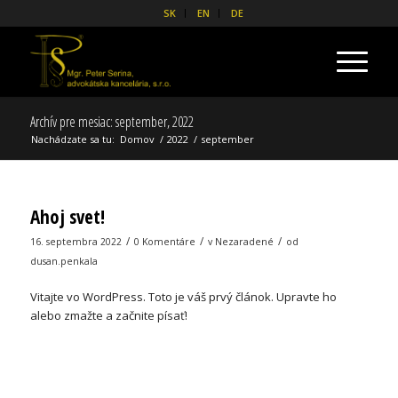
SK
EN
DE
Archív pre mesiac: september, 2022
Nachádzate sa tu:
Domov
/
2022
/
september
Ahoj svet!
/
/
/
16. septembra 2022
0 Komentáre
v
Nezaradené
od
dusan.penkala
Vitajte vo WordPress. Toto je váš prvý článok. Upravte ho
alebo zmažte a začnite písať!